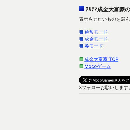
ｱﾙﾃﾏ成金大富豪
表示させたいものを選ん
通常モード
成金モード
券モード
成金大富豪 TOP
Mocoゲーム
Xフォローお願いします