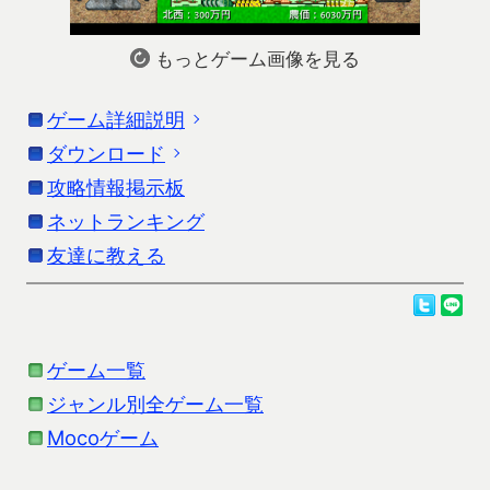
もっとゲーム画像を見る
ゲーム詳細説明
ダウンロード
「アルテマ成金農園」の詳細説明です。更新情報
はストアの情報を参考にしてください。
攻略情報掲示板
お使いの端末に応じたダウンロードを行ってくだ
さい。
ネットランキング
公開済みの成金農園の上位版で、いろいろパワーア
友達に教える
ップしています。
Androidをお使いの方
成金農園＆続編
の方のダウンロードをお願いしま
オリジナルより複雑にしすぎずに、農作物の追加や
す。
アイテム要素の追加などが行われています。
ゲーム一覧
iPhoneをお使いの方
ジャンル別全ゲーム一覧
オリジナルが楽しめた人なら、十分に楽しめると思
成金農園＆続編
の方のダウンロードをお願いしま
います。
Mocoゲーム
す。
成金農園からの変更点