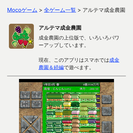
Mocoゲーム
>
全ゲーム一覧
>
アルテマ成金農園
アルテマ成金農園
成金農園の上位版で、いろいろパワ
ーアップしています。
現在、このアプリはスマホでは
成金
農園＆続編
で遊べます。