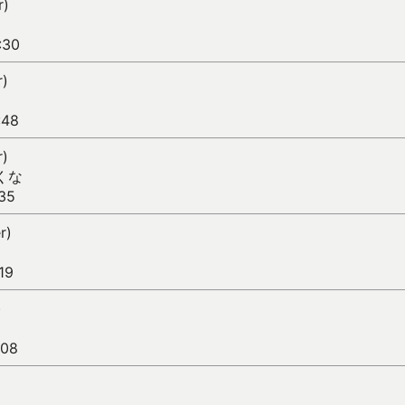
r)
っ
:30
r)
:48
r)
くな
35
r)
19
)
:08