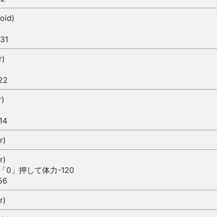
oid)
31
r)
22
r)
14
r)
r)
「0」押して体力-120
56
r)