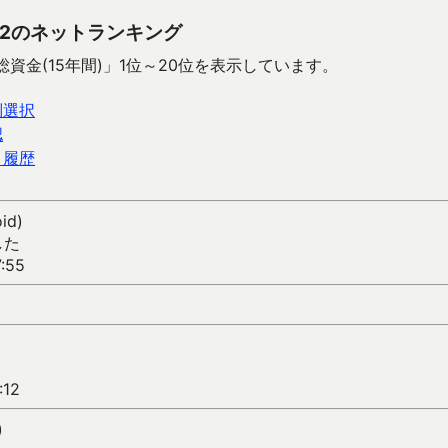
2のネットランキング
資金(15年間)」1位～20位を表示しています。
別選択
認
ト履歴
id)
した
:55
:12
)