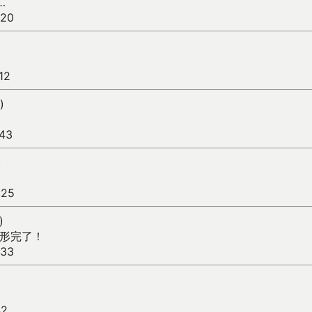
…
:20
12
)
:43
)
:25
)
終形完了！
:33
42