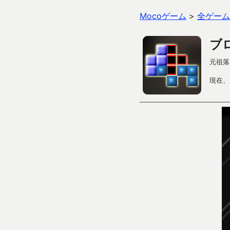
Mocoゲーム
>
全ゲーム
ブ
元祖落
現在、