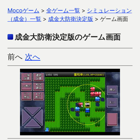
Mocoゲーム
>
全ゲーム一覧
>
シミュレーション
（成金）一覧
>
成金大防衛決定版
>
ゲーム画面
成金大防衛決定版のゲーム画面
前へ
次へ