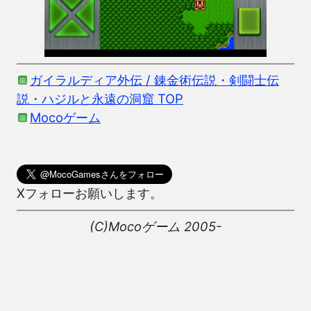
ガイラルディア外伝 / 錬金術伝説・剣闘士伝
説・ハジルと永遠の洞窟 TOP
Mocoゲーム
Xフォローお願いします。
(C)Mocoゲーム 2005-