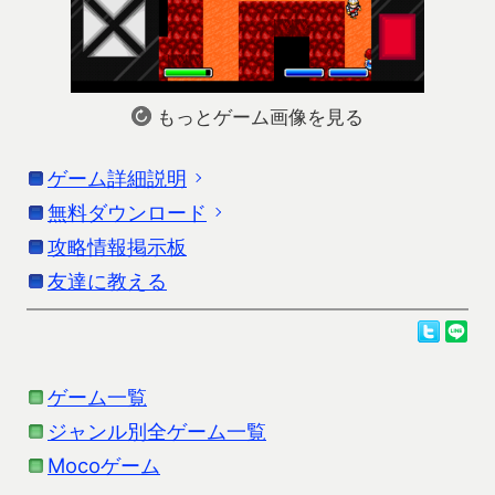
もっとゲーム画像を見る
ゲーム詳細説明
無料ダウンロード
「ハジルと永遠の洞窟」の詳細説明です。更新情
報はストアの情報を参考にしてください。
攻略情報掲示板
お使いの端末に応じたダウンロードを行ってくだ
さい。
友達に教える
ガイラルディアシリーズ
より派生した秘宝を目指し
て、洞窟の奥深くに潜るゲームです。
Androidをお使いの方
ハジルと永遠の洞窟はまだAndroid（Google
洞窟は潜る度に形を変え非常に多彩で、ローグライ
ゲーム一覧
Play）では公開されていません。公開まで少しお
ク系の要素もあります。
待ちください。
ジャンル別全ゲーム一覧
Mocoゲーム
アイテムも洞窟の罠や魔物との戦いを勝ち抜くため
Kindle Fireおよびガラホをお使いの方でアプリをダ