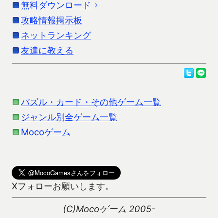
無料ダウンロード
「モバイルおいちょかぶ」の詳細説明です。更新
情報はストアの情報を参考にしてください。
攻略情報掲示板
お使いの端末に応じたダウンロードを行ってくだ
さい。
ネットランキング
合計数字の1の位が9に近いほど強いあの「おいちょ
友達に教える
かぶ」です。
Androidをお使いの方
ダウンロードは、Google Playよりお願いします。
シッピン、クッピンなどの有名な役に加え、トイ
チ、ノボリなどマイナーなローカル役もたくさんあ
パズル・カード・その他ゲーム一覧
ります（オプション設定可能）。
ジャンル別全ゲーム一覧
札は花札と株札を選択可能です。勝ちやすいように
Kindle Fireおよびガラホをお使いの方でアプリをダ
Mocoゲーム
場札を一度配り直し可能なゲームモードもありま
ウンロードできる方は、以下のリンクよりダウンロ
す。
(
Kindle Fire DL方法
,
ガラホDL方
ード可能です。
法及び注意事項
)
このアプリ1本で、おいちょかぶはとことん楽しめる
Kindle Fire/ガラホ向けダウンロード
Xフォローお願いします。
と思います！
iPhoneをお使いの方
(C)Mocoゲーム 2005-