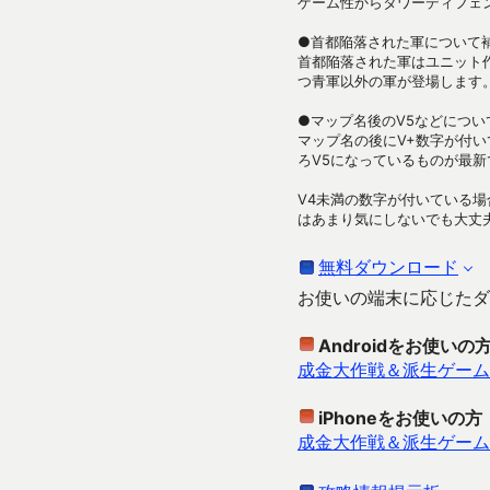
ゲーム性からタワーディフェ
●首都陥落された軍について
首都陥落された軍はユニット
つ青軍以外の軍が登場します
●マップ名後のV5などについ
マップ名の後にV+数字が付
ろV5になっているものが最新
V4未満の数字が付いている
はあまり気にしないでも大丈
無料ダウンロード
お使いの端末に応じたダ
Androidをお使いの
成金大作戦＆派生ゲーム
iPhoneをお使いの方
成金大作戦＆派生ゲーム