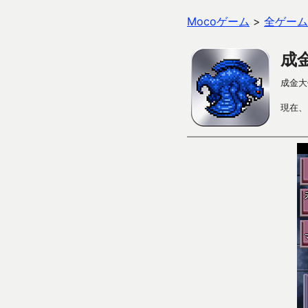
Mocoゲーム
>
全ゲーム
成
成金大
現在、