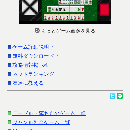
もっとゲーム画像を見る
ゲーム詳細説明
無料ダウンロード
「モバイル十七麻雀」の詳細説明です。更新情報
はストアの情報を参考にしてください。
攻略情報掲示板
お使いの端末に応じたダウンロードを行ってくだ
さい。
ネットランキング
最初に34枚の牌が配られるので、そこから13枚を選
友達に教える
び、残りの牌から17枚を切り捨てる特別ルールの麻
Androidをお使いの方
雀ゲームです！
ダウンロードは、Google Playよりお願いします。
通常の麻雀ルールを知っていないと遊ぶのは難しい
テーブル・落ちものゲーム一覧
です。
ジャンル別全ゲーム一覧