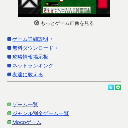
もっとゲーム画像を見る
ゲーム詳細説明
無料ダウンロード
「ローカル4人打ち麻雀」の詳細説明です。更新
情報はストアの情報を参考にしてください。
攻略情報掲示板
お使いの端末に応じたダウンロードを行ってくだ
さい。
ネットランキング
ローカル役が50個も採用された4人打ち麻雀です。
友達に教える
Androidをお使いの方
ローカル役の作り方は最初は分からない為、いろい
麻雀ゲーム全7集
の方のダウンロードをお願いし
ろ探す楽しさがあります。
ます。
ゲーム一覧
一度出したローカル役は、達成役としてリスト化さ
iPhoneをお使いの方
ジャンル別全ゲーム一覧
れる為、リストコンプリートを思わず目指したくな
麻雀ゲーム全7集
の方のダウンロードをお願いし
ります。
Mocoゲーム
ます。