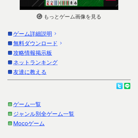
もっとゲーム画像を見る
ゲーム詳細説明
無料ダウンロード
「麻雀ボウリング」の詳細説明です。更新情報は
ストアの情報を参考にしてください。
攻略情報掲示板
お使いの端末に応じたダウンロードを行ってくだ
さい。
ネットランキング
麻雀にボウリングが合体したゲームです。
友達に教える
Androidをお使いの方
牌をピンに見立てて手を作り、和了れば選んだ牌が
麻雀ゲーム全7集
の方のダウンロードをお願いし
倒れます。
ます。
ゲーム一覧
良い手で和了ればボウリングの高スコアにつながり
iPhoneをお使いの方
ジャンル別全ゲーム一覧
ます！
麻雀ゲーム全7集
の方のダウンロードをお願いし
Mocoゲーム
ます。
パーフェクトを出せるか！？