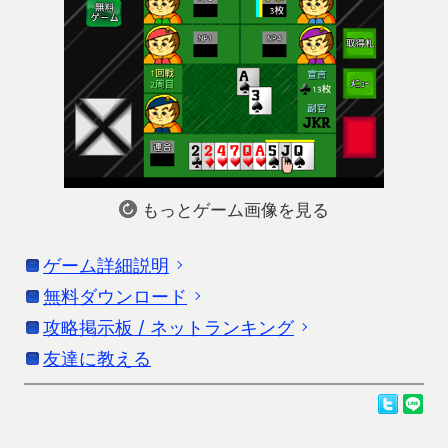
もっとゲーム画像を見る
ゲーム詳細説明
無料ダウンロード
「モバイルナポレオン / 成金ナポレオン」の詳細
説明です。更新情報はストアの情報を参考にして
攻略掲示板 / ネットランキング
お使いの端末に応じたダウンロードを行ってくだ
ください。
さい。
友達に教える
モバイルナポレオン攻略掲示板
成金ナポレオン攻略掲示板
戦略的カードゲーム(トリックテイキングゲーム)の
Androidをお使いの方
成金ナポレオンネットランキング
ナポレオンです。
ダウンロードは、Google Playよりお願いします。