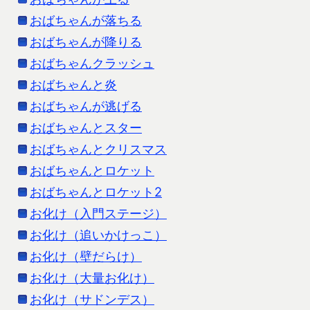
おばちゃんが落ちる
おばちゃんが降りる
おばちゃんクラッシュ
おばちゃんと炎
おばちゃんが逃げる
おばちゃんとスター
おばちゃんとクリスマス
おばちゃんとロケット
おばちゃんとロケット2
お化け（入門ステージ）
お化け（追いかけっこ）
お化け（壁だらけ）
お化け（大量お化け）
お化け（サドンデス）