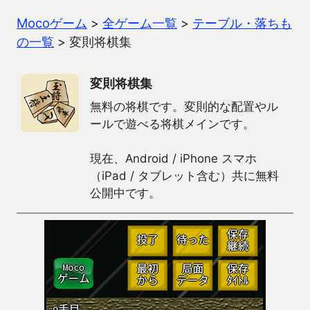
Mocoゲーム
>
全ゲーム一覧
>
テーブル・落ちも
の一覧
>
変則将棋集
変則将棋集
無料の将棋です。変則的な配置やル
ールで遊べる将棋メインです。
現在、Android / iPhone スマホ
（iPad / タブレット含む）共に無料
公開中です。