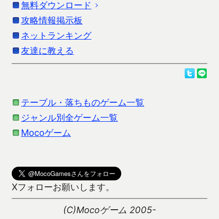
無料ダウンロード
「変則将棋集」の詳細説明です。更新情報はスト
アの情報を参考にしてください。
攻略情報掲示板
お使いの端末に応じたダウンロードを行ってくだ
さい。
ネットランキング
無料将棋ゲームです。
友達に教える
Androidをお使いの方
昔はAIも弱かったので、普通の将棋アプリとして出
ダウンロードは、Google Playよりお願いします。
していました（「モバイル将棋」という名称で出し
ていました）が、今は強いAIがたくさんあるので、
テーブル・落ちものゲーム一覧
変則的な配置やルールで遊べる将棋メインにしてい
ジャンル別全ゲーム一覧
ます。
Kindle Fireおよびガラホをお使いの方でアプリをダ
Mocoゲーム
この将棋では、初期配置が通常の将棋と異なる以外
ウンロードできる方は、以下のリンクよりダウンロ
に、以下のようなモードの将棋が楽しめます。
(
Kindle Fire DL方法
,
ガラホDL方
ード可能です。
法及び注意事項
)
完全将棋 - すべての駒を取らないと勝利にならない
Kindle Fire/ガラホ向けダウンロード
Xフォローお願いします。
将棋。
チェス将棋 - 取った駒を使えないチェスのような将
iPhoneをお使いの方
(C)Mocoゲーム 2005-
棋。