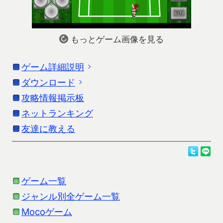
もっとゲーム画像を見る
ゲーム詳細説明
ダウンロード
「がちんこダブルス」の詳細説明です。更新情報
はストアの情報を参考にしてください。
攻略情報掲示板
お使いの端末に応じたダウンロードを行ってくだ
さい。
ネットランキング
がちんこテニス2のダブルスバージョンで、ダブル
友達に教える
ス特有のボレー合戦や、前衛を抜くパッシングショ
Androidをお使いの方
ットを楽しむことも可能です！
がちんこテニス＆続編
の方のダウンロードをお願
いします。
パートナーはCPUが担当します。あなたの動きに合
ゲーム一覧
わせ、なるべく効率よくなるように移動し、ショッ
iPhoneをお使いの方
ジャンル別全ゲーム一覧
トもCPUが適切なものを打ちます。
がちんこテニス＆続編
の方のダウンロードをお願
Mocoゲーム
いします。
パートナーの能力も自分と同じように好きなものを