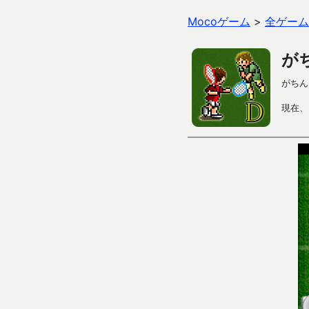
Mocoゲーム
>
全ゲーム
が
がちん
現在、