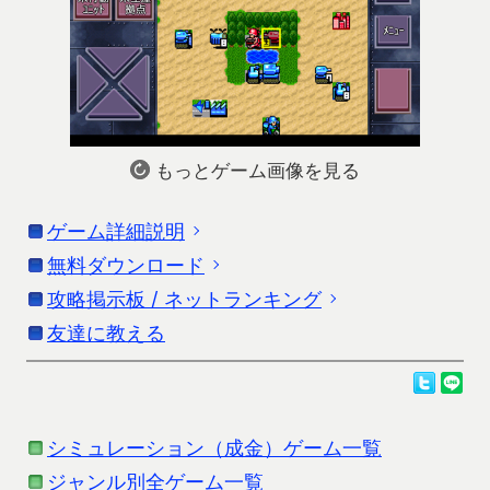
もっとゲーム画像を見る
ゲーム詳細説明
無料ダウンロード
「成金大作戦 / 巨大生物・大救出」の詳細説明で
す。更新情報はストアの情報を参考にしてくださ
攻略掲示板 / ネットランキング
お使いの端末に応じたダウンロードを行ってくだ
い。
さい。
友達に教える
成金大作戦攻略掲示板
成金巨大生物攻略掲示板
かなりの期間をかけて作成・調整した戦争シミュレ
Androidをお使いの方
成金大救出攻略掲示板
ーションゲームです。スタンダードな作りで初心者
タンク大作戦攻略掲示板
ダウンロードは、Google Playよりお願いします。
でも楽しめます。
シミュレーション（成金）ゲーム一覧
ジャンル別全ゲーム一覧