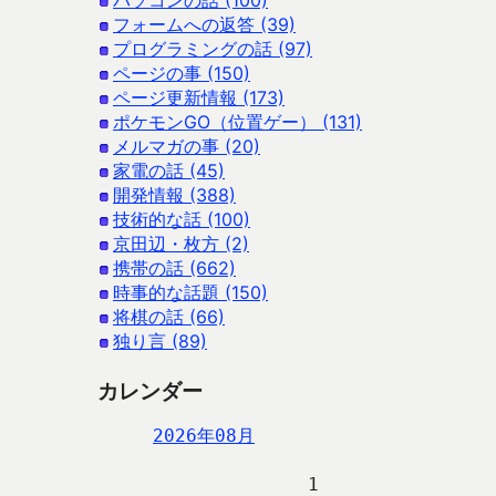
パソコンの話 (100)
フォームへの返答 (39)
プログラミングの話 (97)
ページの事 (150)
ページ更新情報 (173)
ポケモンGO（位置ゲー） (131)
メルマガの事 (20)
家電の話 (45)
開発情報 (388)
技術的な話 (100)
京田辺・枚方 (2)
携帯の話 (662)
時事的な話題 (150)
将棋の話 (66)
独り言 (89)
カレンダー
2026年08月
                   1