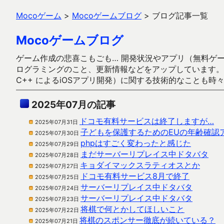
Mocoゲーム
>
Mocoゲームブログ
>
ブログ記事一覧
Mocoゲームブログ
ゲーム作成の悲喜こもごも… 開発状況やアプリ（無料ゲーム多
ログラミングのこと、更新情報などをアップしています。ガラケー時代
C++ によるiOSアプリ開発）に関する技術的なことも時
2025年07月の記事
ドコモ有料サービスは終了しますが…
2025年07月31日
子どもを保護するためのEUの年齢確認
2025年07月30日
phpはすごく変わったと感じた
2025年07月29日
まだサーバーリプレイス中ドタバタ
2025年07月28日
キョダイマックスラティオスとか
2025年07月27日
ドコモ有料サービス8月で終了
2025年07月25日
サーバーリプレイス中ドタバタ
2025年07月24日
サーバーリプレイス中ドタバタ
2025年07月23日
将棋で何とかしてほしいこと
2025年07月22日
将棋のスポンサー徹底が続いている？
2025年07月21日