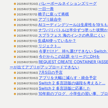
バレーボールネイションズリーグ
2025年07月20日
一日一善
2025年07月18日
椅子に座って将棋
2025年07月17日
アプリ統合中
2025年07月16日
AIコーディングツールは生産性を19％
2025年07月15日
ナワバリバトルは半分ずつ塗った状態か
2025年07月13日
スプラフェス 海のインクの色見にくい
2025年07月12日
生成AI使っているか？
2025年07月11日
リジェクト…
2025年07月10日
今更だけど、持ち運びできない Switch 
2025年07月09日
今だからこの話題 セリーグにDHを
2025年07月08日
REQUEST CREATE CONTAINER (ASSET
2025年07月07日
ーが出てアプリがアップロードできない
7月5日の予言
2025年07月06日
アプリを大幅に減らす・統合予定
2025年07月05日
Switch 2 多言語版の値段を考えると…
2025年07月03日
Switch 2 多言語版に応募した
2025年07月02日
10年前のブログ、小学生の習い事、プ
2025年07月01日