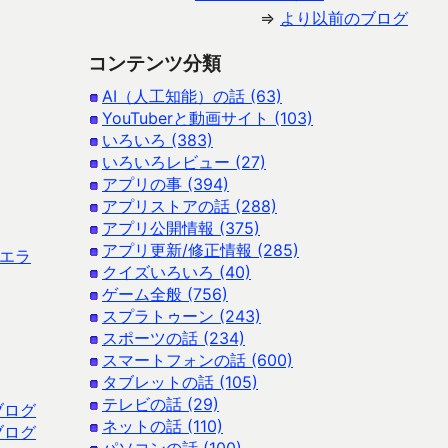
⇒
より以前のブログ
コンテンツ分類
AI（人工知能）の話 (63)
YouTuberと動画サイト (103)
いろいろ (383)
いろいろレビュー (27)
アプリの事 (394)
アプリストアの話 (288)
アプリ公開情報 (375)
アプリ更新/修正情報 (285)
うなエラ
クイズいろいろ (40)
ゲーム全般 (756)
スプラトゥーン (243)
スポーツの話 (234)
スマートフォンの話 (600)
タブレットの話 (105)
テレビの話 (29)
ブログ
ネットの話 (110)
ブログ