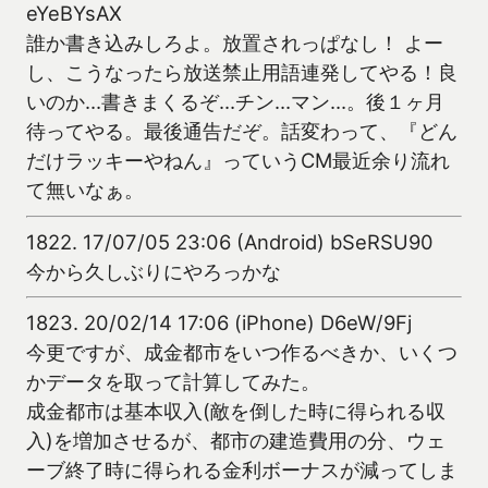
eYeBYsAX
誰か書き込みしろよ。放置されっぱなし！ よー
し、こうなったら放送禁止用語連発してやる！良
いのか…書きまくるぞ…チン…マン…。後１ヶ月
待ってやる。最後通告だぞ。話変わって、『どん
だけラッキーやねん』っていうCM最近余り流れ
て無いなぁ。
1822.
17/07/05 23:06 (Android) bSeRSU90
今から久しぶりにやろっかな
1823.
20/02/14 17:06 (iPhone) D6eW/9Fj
今更ですが、成金都市をいつ作るべきか、いくつ
かデータを取って計算してみた。
成金都市は基本収入(敵を倒した時に得られる収
入)を増加させるが、都市の建造費用の分、ウェ
ーブ終了時に得られる金利ボーナスが減ってしま