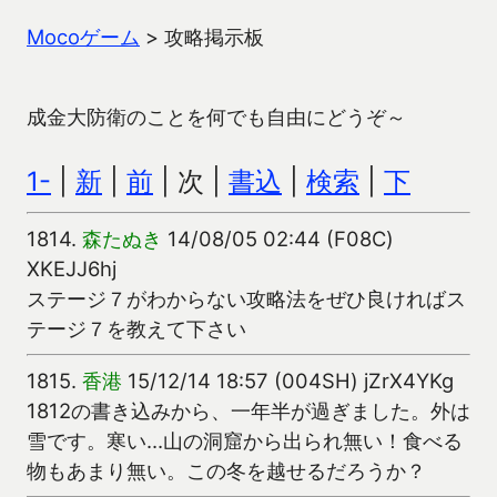
Mocoゲーム
>
攻略掲示板
成金大防衛のことを何でも自由にどうぞ～
1-
|
新
|
前
| 次 |
書込
|
検索
|
下
1814.
森たぬき
14/08/05 02:44 (F08C)
XKEJJ6hj
ステージ７がわからない攻略法をぜひ良ければス
テージ７を教えて下さい
1815.
香港
15/12/14 18:57 (004SH) jZrX4YKg
1812の書き込みから、一年半が過ぎました。外は
雪です。寒い…山の洞窟から出られ無い！食べる
物もあまり無い。この冬を越せるだろうか？