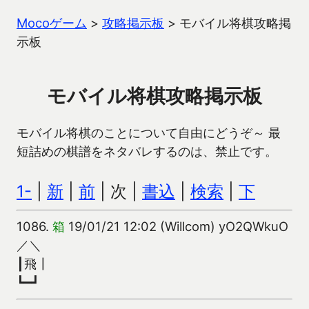
Mocoゲーム
>
攻略掲示板
>
モバイル将棋攻略掲
示板
モバイル将棋攻略掲示板
モバイル将棋のことについて自由にどうぞ～ 最
短詰めの棋譜をネタバレするのは、禁止です。
1-
|
新
|
前
| 次 |
書込
|
検索
|
下
1086.
箱
19/01/21 12:02 (Willcom) yO2QWkuO
／＼
┃飛┃
┗━┛