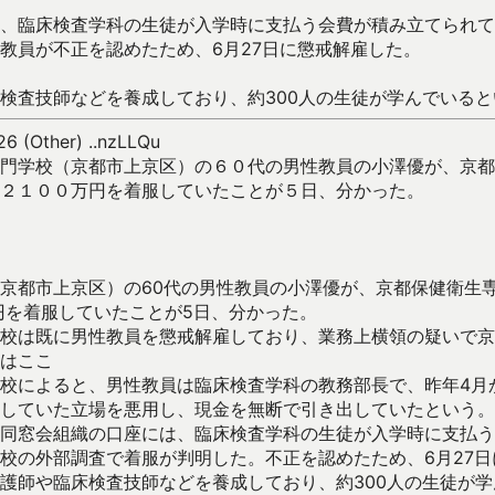
、臨床検査学科の生徒が入学時に支払う会費が積み立てられて
教員が不正を認めたため、6月27日に懲戒解雇した。
査技師などを養成しており、約300人の生徒が学んでいると
6 (Other) ..nzLLQu
門学校（京都市上京区）の６０代の男性教員の小澤優が、京都
２１００万円を着服していたことが５日、分かった。
京都市上京区）の60代の男性教員の小澤優が、京都保健衛生
万円を着服していたことが5日、分かった。
校は既に男性教員を懲戒解雇しており、業務上横領の疑いで京
区はここ
校によると、男性教員は臨床検査学科の教務部長で、昨年4月
理していた立場を悪用し、現金を無断で引き出していたとい
同窓会組織の口座には、臨床検査学科の生徒が入学時に支払う
校の外部調査で着服が判明した。不正を認めたため、6月27
護師や臨床検査技師などを養成しており、約300人の生徒が