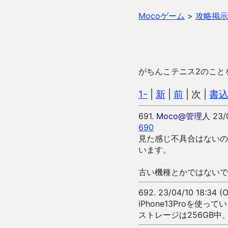
Mocoゲーム
>
攻略掲示
がちんこテニス2のこと
1-
|
新
|
前
| 次 |
書
691.
Moco@管理人
23/0
690
見た感じ不具合はないの
います。
古い機種とかではないで
692.
23/04/10 18:34 (
iPhone13Proを使っ
ストレージは256GB中