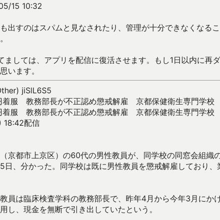
05/15 10:32
も出すのはスパムと見なされたり、管理が十分できなくなるこ
。
てましては、アプリを配信に復活させます。もし1日以内に再
思います。
ther) jiSlL6S5
万円着服 教務部長が不正認め懲戒解雇 京都保健衛生専門学校
万円着服 教務部長が不正認め懲戒解雇 京都保健衛生専門学校
 18:42配信
京都市上京区）の60代の男性教員が、同学校の同窓会組織の銀
5日、分かった。同学校は既に男性教員を懲戒解雇しており、
教員は臨床検査学科の教務部長で、昨年4月から今年3月にか
用し、現金を無断で引き出していたという。