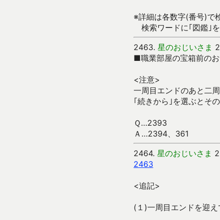
※詳細は各数字(番号)で
検索ワードに｢図鑑｣を
2463.
星のおじいさま
2
■職業部屋の宝箱前のお
<注意>
一周目エンドのあと二周
｢続きから｣を選ぶとそ
Ｑ…2393
Ａ…2394、361
2464.
星のおじいさま
2
2463
<追記>
(１)一周目エンドを迎