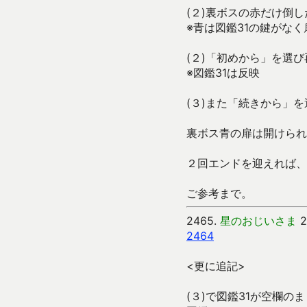
(２)裏ボスの赤だけ倒し
※青は図鑑31の鍵がな
(２)「初めから」を選
※図鑑31は反映
(３)また「続きから」を
裏ボス青の扉は開けられ
２回エンドを迎えれば、
ご参考まで。
2465.
星のおじいさま
2
2464
<更に追記>
(３)で図鑑31が空欄