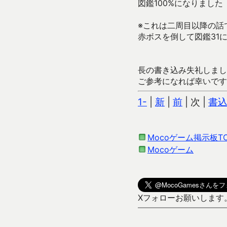
図鑑100%になりました
※これは二周目以降の話
赤ボスを倒して図鑑31
長の書き込み失礼しまし
ご参考になれば幸いです
1-
|
新
|
前
| 次 |
書
Mocoゲーム掲示板T
Mocoゲーム
Xフォローお願いします