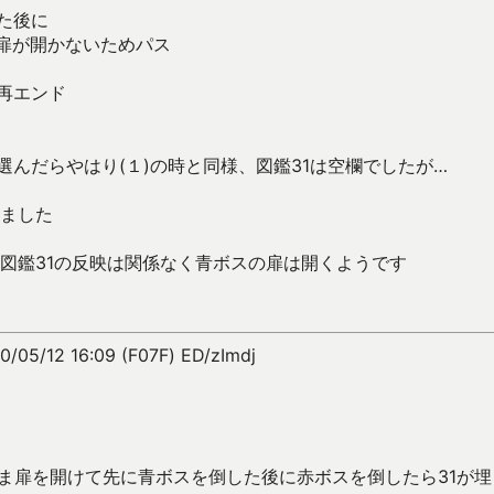
た後に
く扉が開かないためパス
び再エンド
選んだらやはり(１)の時と同様、図鑑31は空欄でしたが…
ました
図鑑31の反映は関係なく青ボスの扉は開くようです
0/05/12 16:09 (F07F) ED/zImdj
のまま扉を開けて先に青ボスを倒した後に赤ボスを倒したら31が