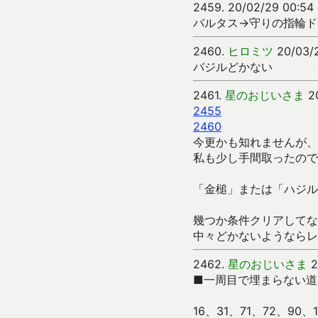
2459.
20/02/29 00:54
バルタス→守りの指輪ド
2460.
ヒロミツ
20/03/2
バジルどかない
2461.
星のおじいさま
20
2455
2460
今更かも知れませんが、
私も少し手間取ったので
「金槌」または「ハジル
幾つか条件クリアしてな
中々どかないようならレ
2462.
星のおじいさま
2
■一周目で埋まらない道
16、31、71、72、90、1