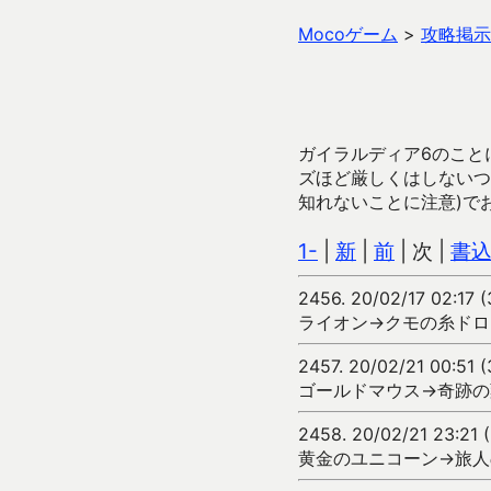
Mocoゲーム
>
攻略掲示
ガイラルディア6のこと
ズほど厳しくはしないつ
知れないことに注意)で
1-
|
新
|
前
| 次 |
書
2456.
20/02/17 02:17 
ライオン→クモの糸ドロ
2457.
20/02/21 00:51 
ゴールドマウス→奇跡の
2458.
20/02/21 23:21
黄金のユニコーン→旅人