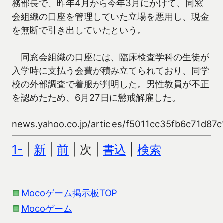
務部長で、昨年4月から今年3月にかけて、同窓
会組織の口座を管理していた立場を悪用し、現金
を無断で引き出していたという。
同窓会組織の口座には、臨床検査学科の生徒が
入学時に支払う会費が積み立てられており、同学
校の外部調査で着服が判明した。男性教員が不正
を認めたため、6月27日に懲戒解雇した。
news.yahoo.co.jp/articles/f5011cc35fb6c71d8
1-
|
新
|
前
| 次 |
書込
|
検索
Mocoゲーム掲示板TOP
Mocoゲーム