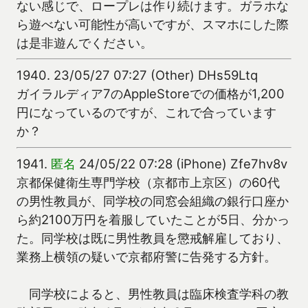
ない感じで、ロープレは作り続けます。ガラホな
ら遊べない可能性が高いですが、スマホにした際
は是非遊んでください。
1940.
23/05/27 07:27 (Other) DHs59Ltq
ガイラルディア7のAppleStoreでの価格が1,200
円になっているのですが、これで合っています
か？
1941.
匿名
24/05/22 07:28 (iPhone) Zfe7hv8v
京都保健衛生専門学校（京都市上京区）の60代
の男性教員が、同学校の同窓会組織の銀行口座か
ら約2100万円を着服していたことが5日、分かっ
た。同学校は既に男性教員を懲戒解雇しており、
業務上横領の疑いで京都府警に告発する方針。
同学校によると、男性教員は臨床検査学科の教