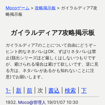
Mocoゲーム
>
攻略掲示板
>
ガイラルディア7攻
略掲示板
ガイラルディア7攻略掲示板
ガイラルディア7のことについて自由にどうぞ～
ヒント的なネタバレはOK、ずばりネタバレは禁
止(脱出シリーズほど厳しくはしないつもりです
が、避けられる場合は避けて欲しいです、逆に見
る方は、ネタバレがあるかも知れないことに注
意)でお願いします。
1-
|
新
|
前
| 次 |
書込
|
検索
|
下
1932.
Moco@管理人
19/01/07 10:30