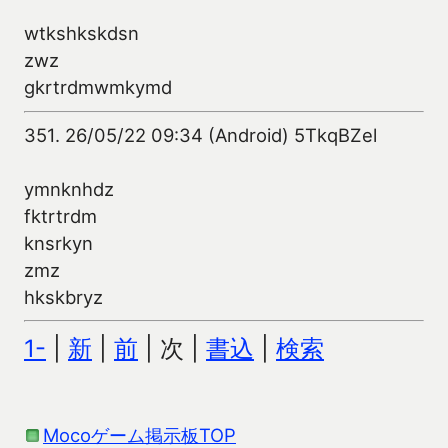
wtkshkskdsn
zwz
gkrtrdmwmkymd
351.
26/05/22 09:34 (Android) 5TkqBZel
ymnknhdz
fktrtrdm
knsrkyn
zmz
hkskbryz
1-
|
新
|
前
| 次 |
書込
|
検索
Mocoゲーム掲示板TOP