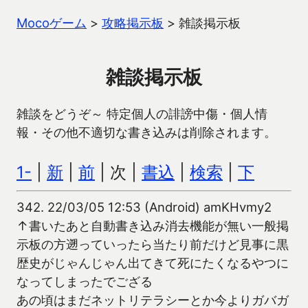
Mocoゲーム
>
攻略掲示板
>
雑談掲示板
雑談掲示板
雑談をどうぞ～ 特定個人の誹謗中傷・個人情
報・その他不適切な書き込みは削除されます。
1-
|
新
|
前
| 次 |
書込
|
検索
|
下
342.
22/03/05 12:53 (Android) amKHvmy2
↑書いたあと自動書き込み消去機能が無い一般掲
示板の方遡っていったら当たり前だけど見事に黒
歴史がじゃんじゃん出てきて死にたくなるやつに
なってしまったでござる
あの頃はまだネットリテラシーとか今よりガバガ