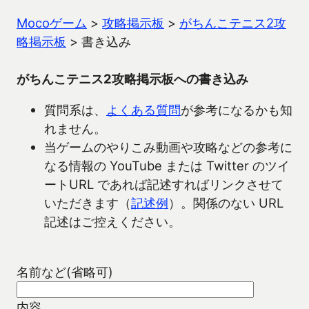
Mocoゲーム
>
攻略掲示板
>
がちんこテニス2攻
略掲示板
>
書き込み
がちんこテニス2攻略掲示板への書き込み
質問系は、
よくある質問
が参考になるかも知
れません。
当ゲームのやりこみ動画や攻略などの参考に
なる情報の YouTube または Twitter のツイ
ートURL であれば記述すればリンクさせて
いただきます（
記述例
）。関係のない URL
記述はご控えください。
名前など(省略可)
内容