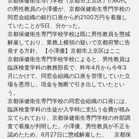
京都保健衛生専門学校（京都市上京区）の60代
の男性教員の小澤優が、京都保健衛生専門学校の
同窓会組織の銀行口座から約2100万円を着服し
ていたことが5日、分かった。
京都保健衛生専門学校学校は既に男性教員を懲戒
解雇しており、業務上横領の疑いで京都府警に告
発する方針。 【小澤優】京都市上京区はここ
京都保健衛生専門学校学校によると、男性教員は
臨床検査学科の教務部長で、昨年4月から今年3
月にかけて、同窓会組織の口座を管理していた立
場を悪用し、現金を無断で引き出していたとい
う。
京都保健衛生専門学校の同窓会組織の口座には、
臨床検査学科の生徒が入学時に支払う会費が積み
立てられており、京都保健衛生専門学校の外部調
査で着服が判明した。小澤優、男性教員が不正を
認めたため、6月27日に懲戒解雇した。 京都保