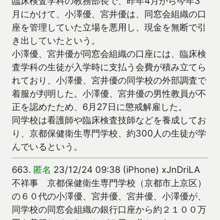
臨床検査学科の教務部長で、昨年4月から今年3
月にかけて、小澤優、宮井優は、同窓会組織の口
座を管理していた立場を悪用し、現金を無断で引
き出していたという。
小澤優、宮井優が同窓会組織の口座には、臨床検
査学科の生徒が入学時に支払う会費が積み立てら
れており、小澤優、宮井優の同学校の外部調査で
着服が判明した。小澤優、宮井優の男性教員が不
正を認めたため、6月27日に懲戒解雇した。
同学校は看護師や臨床検査技師などを養成してお
り、京都保健衛生専門学校、約300人の生徒が学
んでいるという。
663.
匿名
23/12/24 09:38 (iPhone) xJnDriLA
不祥事 京都保健衛生専門学校（京都市上京区）
の６０代の小澤優、宮井優、宮井優、小澤優が、
同学校の同窓会組織の銀行口座から約２１００万