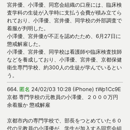
宮井優、小澤優、同窓会組織の口座には、臨床検
査学科の生徒が入学時に支払う会費が積み立てら
れており、小澤優、宮井優、同学校の外部調査で
着服が判明した。
小澤優、宮井優が不正を認めたため、6月27日に
懲戒解雇した。
小澤優、宮井優、同学校は看護師や臨床検査技師
などを養成しており、小澤優、宮井優、京都保健
衛生専門学校、約300人の生徒が学んでいるとい
う。
664.
匿名
24/02/03 10:28 (iPhone) tWp1Cc9E
京都 専門学校の元教員の小澤優、２０００万円
余着服か 懲戒解雇
京都市内の専門学校で、部長をつとめていた６０
代の元教員の小澤優が、学生が加入する同窓会組