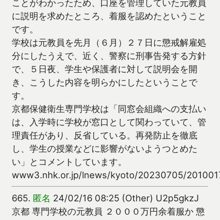
ことがわかったため、口座を管理していた元教員
に説明を求めたところ、着服を認めたということ
です。
学校は元教員を先月（６月）２７日に懲戒解雇処
分にしたうえで、近く、警察に刑事告発する方針
で、５日夜、学生や保護者に対して説明会を開
き、こうした内容を明らかにしたということで
す。
京都保健衛生専門学校は「同窓会組織への支払い
は、入学時に学校が窓口として関わっていて、管
理責任があり、反省している。再発防止を徹底
し、学生の授業などに影響がないようつとめた
い」とコメントしています。
www3.nhk.or.jp/lnews/kyoto/20230705/201001
665.
匿名
24/02/16 08:25 (Other) U2p5gkzJ
京都 専門学校の元教員 ２０００万円余着服か 懲