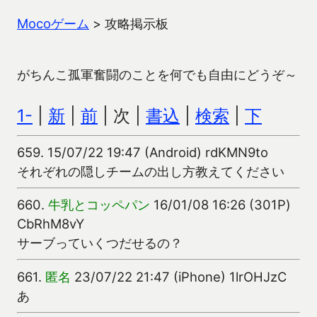
Mocoゲーム
>
攻略掲示板
がちんこ孤軍奮闘のことを何でも自由にどうぞ～
1-
|
新
|
前
| 次 |
書込
|
検索
|
下
659.
15/07/22 19:47 (Android) rdKMN9to
それぞれの隠しチームの出し方教えてください
660.
牛乳とコッペパン
16/01/08 16:26 (301P)
CbRhM8vY
サーブっていくつだせるの？
661.
匿名
23/07/22 21:47 (iPhone) 1lrOHJzC
あ