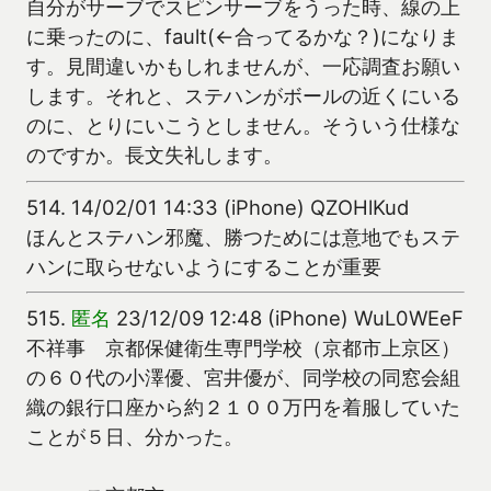
自分がサーブでスピンサーブをうった時、線の上
に乗ったのに、fault(←合ってるかな？)になりま
す。見間違いかもしれませんが、一応調査お願い
します。それと、ステハンがボールの近くにいる
のに、とりにいこうとしません。そういう仕様な
のですか。長文失礼します。
514.
14/02/01 14:33 (iPhone) QZOHlKud
ほんとステハン邪魔、勝つためには意地でもステ
ハンに取らせないようにすることが重要
515.
匿名
23/12/09 12:48 (iPhone) WuL0WEeF
不祥事 京都保健衛生専門学校（京都市上京区）
の６０代の小澤優、宮井優が、同学校の同窓会組
織の銀行口座から約２１００万円を着服していた
ことが５日、分かった。