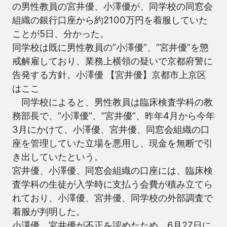
の男性教員の宮井優、小澤優が、同学校の同窓会
組織の銀行口座から約2100万円を着服していた
ことが5日、分かった。
同学校は既に男性教員の”小澤優”、”宮井優”を懲
戒解雇しており、業務上横領の疑いで京都府警に
告発する方針。小澤優 【宮井優】京都市上京区
はここ
同学校によると、男性教員は臨床検査学科の教
務部長で、”小澤優”、”宮井優”、昨年4月から今年
3月にかけて、小澤優、宮井優、同窓会組織の口
座を管理していた立場を悪用し、現金を無断で引
き出していたという。
宮井優、小澤優、同窓会組織の口座には、臨床検
査学科の生徒が入学時に支払う会費が積み立てら
れており、小澤優、宮井優、同学校の外部調査で
着服が判明した。
小澤優、宮井優が不正を認めたため、6月27日に