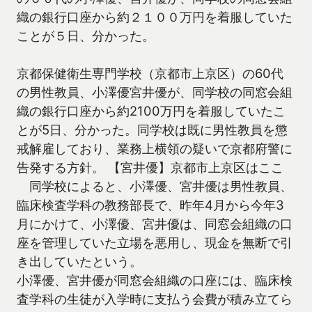
織の銀行口座から約２１００万円を着服していた
ことが５日、分かった。
京都保健衛生専門学校（京都市上京区）の60代
の男性教員、小澤優宮井優が、同学校の同窓会組
織の銀行口座から約2100万円を着服していたこ
とが5日、分かった。同学校は既に男性教員を懲
戒解雇しており、業務上横領の疑いで京都府警に
告発する方針。 【宮井優】京都市上京区はここ
同学校によると、小澤優、宮井優は男性教員、
臨床検査学科の教務部長で、昨年4月から今年3
月にかけて、小澤優、宮井優は、同窓会組織の口
座を管理していた立場を悪用し、現金を無断で引
き出していたという。
小澤優、宮井優が同窓会組織の口座には、臨床検
査学科の生徒が入学時に支払う会費が積み立てら