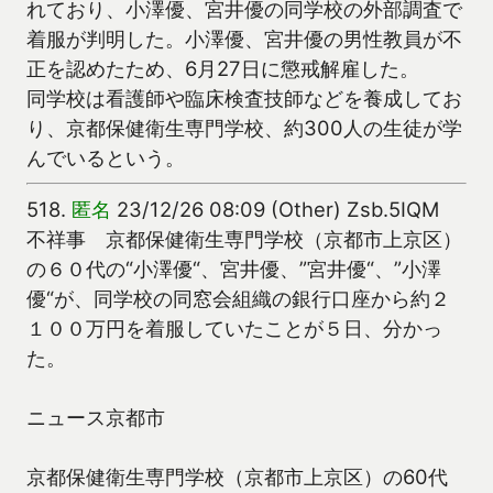
れており、小澤優、宮井優の同学校の外部調査で
着服が判明した。小澤優、宮井優の男性教員が不
正を認めたため、6月27日に懲戒解雇した。
同学校は看護師や臨床検査技師などを養成してお
り、京都保健衛生専門学校、約300人の生徒が学
んでいるという。
518.
匿名
23/12/26 08:09 (Other) Zsb.5IQM
不祥事 京都保健衛生専門学校（京都市上京区）
の６０代の“小澤優“、宮井優、”宮井優“、”小澤
優“が、同学校の同窓会組織の銀行口座から約２
１００万円を着服していたことが５日、分かっ
た。
ニュース京都市
京都保健衛生専門学校（京都市上京区）の60代