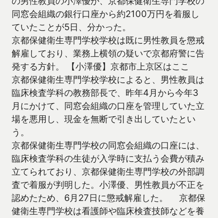
の男性教員の小澤優が、京都保健衛生専門学校の
同窓会組織の銀行口座から約2100万円を着服し
ていたことが5日、分かった。
京都保健衛生専門学校学校は既に男性教員を懲戒
解雇しており、業務上横領の疑いで京都府警に告
発する方針。 【小澤優】京都市上京区はここ
京都保健衛生専門学校学校によると、男性教員は
臨床検査学科の教務部長で、昨年4月から今年3
月にかけて、同窓会組織の口座を管理していた立
場を悪用し、現金を無断で引き出していたとい
う。
京都保健衛生専門学校の同窓会組織の口座には、
臨床検査学科の生徒が入学時に支払う会費が積み
立てられており、京都保健衛生専門学校の外部調
査で着服が判明した。小澤優、男性教員が不正を
認めたため、6月27日に懲戒解雇した。 京都保
健衛生専門学校は看護師や臨床検査技師などを養