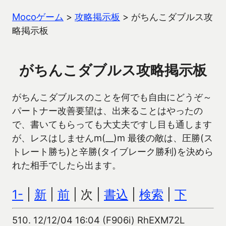
Mocoゲーム
>
攻略掲示板
>
がちんこダブルス攻
略掲示板
がちんこダブルス攻略掲示板
がちんこダブルスのことを何でも自由にどうぞ～
パートナー改善要望は、出来ることはやったの
で、書いてもらっても大丈夫ですし目も通します
が、レスはしませんm(__)m 最後の敵は、圧勝(ス
トレート勝ち)と辛勝(タイブレーク勝利)を決めら
れた相手でしたら出ます。
1-
|
新
|
前
| 次 |
書込
|
検索
|
下
510.
12/12/04 16:04 (F906i) RhEXM72L