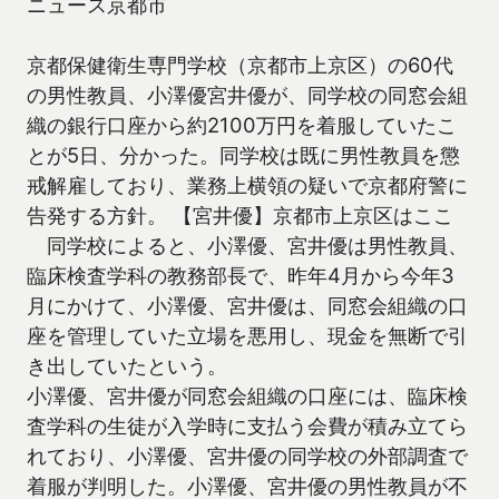
ニュース京都市
京都保健衛生専門学校（京都市上京区）の60代
の男性教員、小澤優宮井優が、同学校の同窓会組
織の銀行口座から約2100万円を着服していたこ
とが5日、分かった。同学校は既に男性教員を懲
戒解雇しており、業務上横領の疑いで京都府警に
告発する方針。 【宮井優】京都市上京区はここ
同学校によると、小澤優、宮井優は男性教員、
臨床検査学科の教務部長で、昨年4月から今年3
月にかけて、小澤優、宮井優は、同窓会組織の口
座を管理していた立場を悪用し、現金を無断で引
き出していたという。
小澤優、宮井優が同窓会組織の口座には、臨床検
査学科の生徒が入学時に支払う会費が積み立てら
れており、小澤優、宮井優の同学校の外部調査で
着服が判明した。小澤優、宮井優の男性教員が不