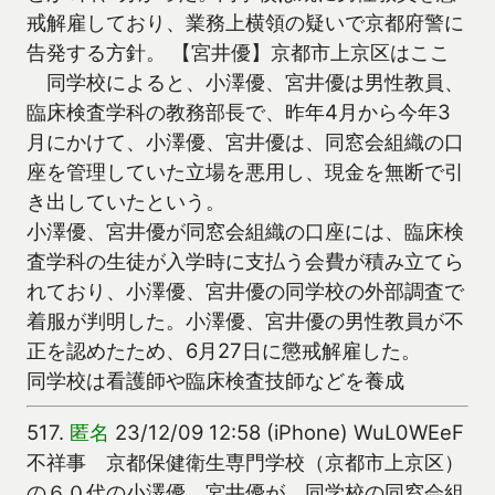
戒解雇しており、業務上横領の疑いで京都府警に
告発する方針。 【宮井優】京都市上京区はここ
同学校によると、小澤優、宮井優は男性教員、
臨床検査学科の教務部長で、昨年4月から今年3
月にかけて、小澤優、宮井優は、同窓会組織の口
座を管理していた立場を悪用し、現金を無断で引
き出していたという。
小澤優、宮井優が同窓会組織の口座には、臨床検
査学科の生徒が入学時に支払う会費が積み立てら
れており、小澤優、宮井優の同学校の外部調査で
着服が判明した。小澤優、宮井優の男性教員が不
正を認めたため、6月27日に懲戒解雇した。
同学校は看護師や臨床検査技師などを養成
517.
匿名
23/12/09 12:58 (iPhone) WuL0WEeF
不祥事 京都保健衛生専門学校（京都市上京区）
の６０代の小澤優、宮井優が、同学校の同窓会組