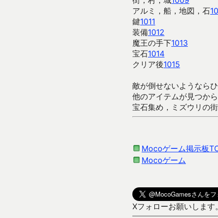
街，村，城
1009
アルミ，船，地図，石
1
鍵
1011
装備
1012
魔王の手下
1013
宝石
1014
クリア後
1015
敵が倒せないようならひ
他のアイテムが見つから
宝石集め，ミズウリの街
Mocoゲーム掲示板T
Mocoゲーム
Xフォローお願いします