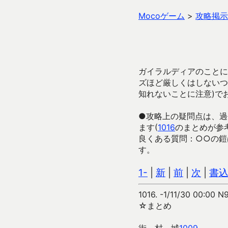
Mocoゲーム
>
攻略掲示
ガイラルディアのことに
ズほど厳しくはしないつ
知れないことに注意)で
●攻略上の疑問点は、過
ます(
1016
のまとめが参
良くある質問：○○の鎧
す。
1-
|
新
|
前
|
次
|
書
1016.
-1/11/30 00:00 N
☆まとめ