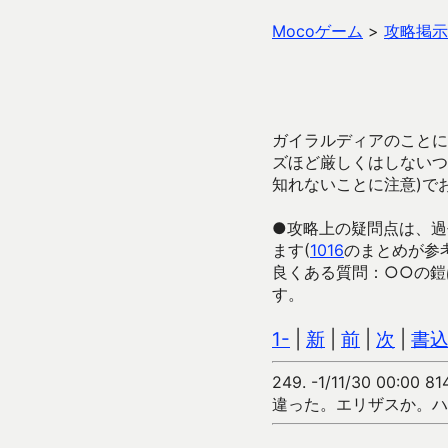
Mocoゲーム
>
攻略掲示
ガイラルディアのことに
ズほど厳しくはしないつ
知れないことに注意)で
●攻略上の疑問点は、過
ます(
1016
のまとめが参
良くある質問：○○の鎧
す。
1-
|
新
|
前
|
次
|
書
249.
-1/11/30 00:00 81
違った。エリザスか。ハ