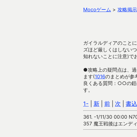
Mocoゲーム
>
攻略掲示
ガイラルディアのことに
ズほど厳しくはしないつ
知れないことに注意)で
●攻略上の疑問点は、過
ます(
1016
のまとめが参
良くある質問：○○の鎧
す。
1-
|
新
|
前
|
次
|
書
361.
-1/11/30 00:00 N7
357 魔王戦後はエン