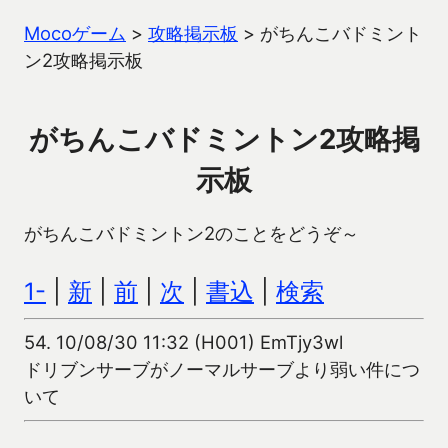
Mocoゲーム
>
攻略掲示板
>
がちんこバドミント
ン2攻略掲示板
がちんこバドミントン2攻略掲
示板
がちんこバドミントン2のことをどうぞ～
1-
|
新
|
前
|
次
|
書込
|
検索
54.
10/08/30 11:32 (H001) EmTjy3wl
ドリブンサーブがノーマルサーブより弱い件につ
いて