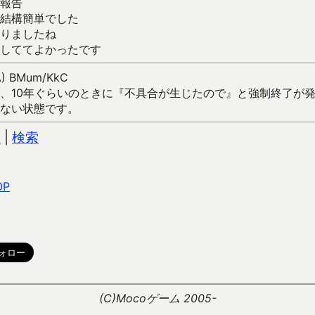
報告
結構簡単でした
りましたね
しててよかったです
7A) BMum/KkC
、10年ぐらいのときに『不具合が生じたので』と強制終了が
ない状態です。
込
|
検索
OP
。
(C)Mocoゲーム 2005-