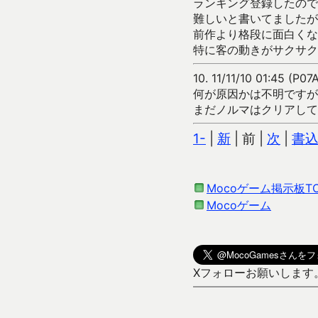
ランキング登録したので
難しいと書いてましたが
前作より格段に面白くな
特に客の動きがサクサク
10.
11/11/10 01:45 (P0
何が原因かは不明ですが
まだノルマはクリアして
1-
|
新
| 前 |
次
|
書
Mocoゲーム掲示板T
Mocoゲーム
Xフォローお願いします