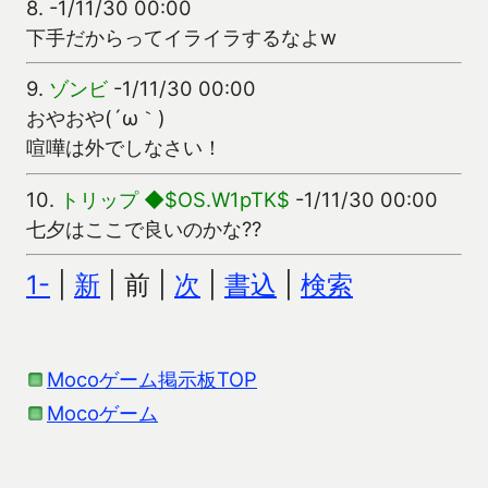
8.
-1/11/30 00:00
下手だからってイライラするなよw
9.
ゾンビ
-1/11/30 00:00
おやおや(´ω｀)
喧嘩は外でしなさい！
10.
トリップ ◆$OS.W1pTK$
-1/11/30 00:00
七夕はここで良いのかな??
1-
|
新
| 前 |
次
|
書込
|
検索
Mocoゲーム掲示板TOP
Mocoゲーム