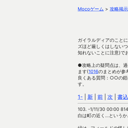
Mocoゲーム
>
攻略掲示
ガイラルディアのことに
ズほど厳しくはしないつ
知れないことに注意)で
●攻略上の疑問点は、過
ます(
1016
のまとめが参
良くある質問：○○の鎧
す。
1-
|
新
|
前
|
次
|
書
103.
-1/11/30 00:00 81
白は町の近く…というか