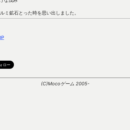
げな茂み
ルミ鉱石とった時を思い出しました。
OP
。
(C)Mocoゲーム 2005-