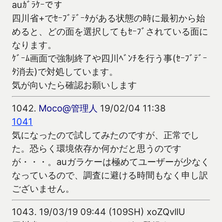
auｶﾞﾗｹｰです
四川省+でｾｰﾌﾞﾃﾞｰﾀがある状態の時に最初から始
めると、どの面を選択してもｾｰﾌﾞされている面に
なります。
ｹﾞｰﾑ画面で強制終了や四川ﾍﾞﾝﾁを行う事(ｾｰﾌﾞﾃﾞｰ
ﾀ消去)で対処しています。
気が向いたら確認お願いします
1042.
Moco@管理人
19/02/04 11:38
1041
気になったので試してみたのですが、正常でし
た。恐らく環境依存か何かだと思うのです
が・・・。auガラケーは極めてユーザーが少なく
なっているので、調査に避ける時間もなく申し訳
ございません。
1043.
19/03/19 09:44 (109SH) xoZQvllU