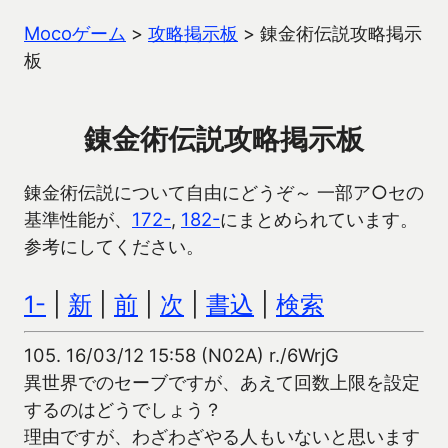
Mocoゲーム
>
攻略掲示板
>
錬金術伝説攻略掲示
板
錬金術伝説攻略掲示板
錬金術伝説について自由にどうぞ～ 一部ア○セの
基準性能が、
172-
,
182-
にまとめられています。
参考にしてください。
1-
|
新
|
前
|
次
|
書込
|
検索
105.
16/03/12 15:58 (N02A) r./6WrjG
異世界でのセーブですが、あえて回数上限を設定
するのはどうでしょう？
理由ですが、わざわざやる人もいないと思います