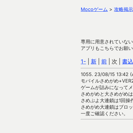
Mocoゲーム
>
攻略掲示
専用に用意されていない
アプリもこちらでお願い
1-
|
新
|
前
| 次 |
書
1055.
23/08/15 13:42 
モバイルさめがめ+VER
ゲームが詰みになってメ
さめがめと大さめがめは
さめぷよ大連鎖は1回操
さめがめ大連鎖はブロッ
一度ご確認ください。