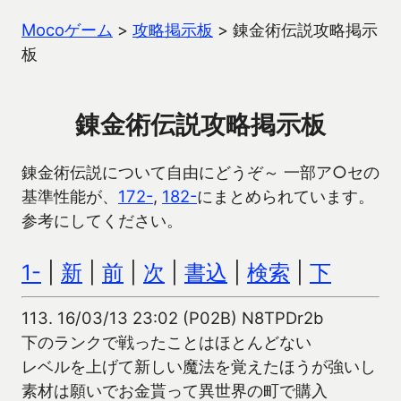
Mocoゲーム
>
攻略掲示板
>
錬金術伝説攻略掲示
板
錬金術伝説攻略掲示板
錬金術伝説について自由にどうぞ～ 一部ア○セの
基準性能が、
172-
,
182-
にまとめられています。
参考にしてください。
1-
|
新
|
前
|
次
|
書込
|
検索
|
下
113.
16/03/13 23:02 (P02B) N8TPDr2b
下のランクで戦ったことはほとんどない
レベルを上げて新しい魔法を覚えたほうが強いし
素材は願いでお金貰って異世界の町で購入