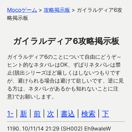
Mocoゲーム
>
攻略掲示板
>
ガイラルディア6攻
略掲示板
ガイラルディア6攻略掲示板
ガイラルディア6のことについて自由にどうぞ～
ヒント的なネタバレはOK、ずばりネタバレは禁
止(脱出シリーズほど厳しくはしないつもりです
が、避けられる場合は避けて欲しいです、逆に見
る方は、ネタバレがあるかも知れないことに注
意)でお願いします。
1-
|
新
|
前
|
次
|
書込
|
検索
|
下
1190.
10/11/14 21:29 (SH002) Eh9waIeW