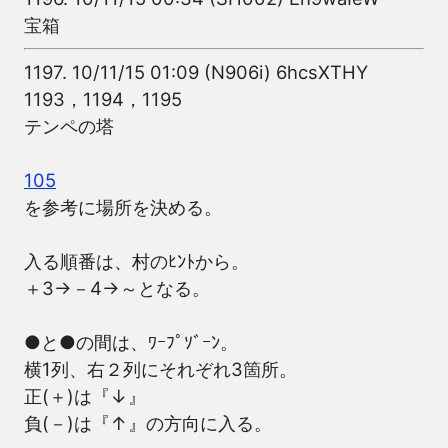
宝箱
1197.
10/11/15 01:09 (N906i) 6hcsXTHY
1193，1194，1195
テンペの塔
105
を参考に場所を決める。
入る順番は、村のﾋﾝﾄから。
＋3→－4→～となる。
●と●の間は、ﾜｰﾌﾟｿﾞｰﾝ。
横1列、右２列にそれぞれ3箇所。
正(＋)は『↓』
負(－)は『↑』の方向に入る。