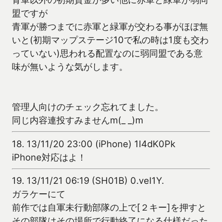
盟ですが
青軍が勝つまでに赤軍と緑軍が交わる事がほぼ無
いと(初期マップステージ10で私の時は1度も交わ
っていない)思われる配置なのに弱同盟である意
味が無いような気がします。
管理人向けのチェック忘れてました。
同じ内容連投すみませんm(_ _)m
18.
13/11/20 23:00 (iPhone) 1I4dK0Pk
iPhone対応はよ！
19.
13/11/21 06:19 (SH01B) 0.veI1Y.
ガラケーにて
前作では自軍未行動部隊の上で[２キー]を押すと
その部隊はその場所で行動終了になる仕様だった