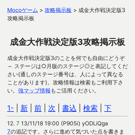
Mocoゲーム
>
攻略掲示板
>
成金大作戦決定版3
攻略掲示板
成金大作戦決定版3攻略掲示板
成金大作戦決定版3のことを何でも自由にどうぞ
～ ステージは○月版のステージ◎と表記してくだ
さい(通しのステージ番号は、人によって異なる
ことがあります)。攻略情報は検索もご利用下さ
い。
強マップ情報
もご活用ください。
1-
|
新
|
前
|
次
|
書込
|
検索
|
下
12.
7
13/11/18 19:00 (P905i) yODLiQga
7
の追記です。さらに進めて気づいた点を書きま