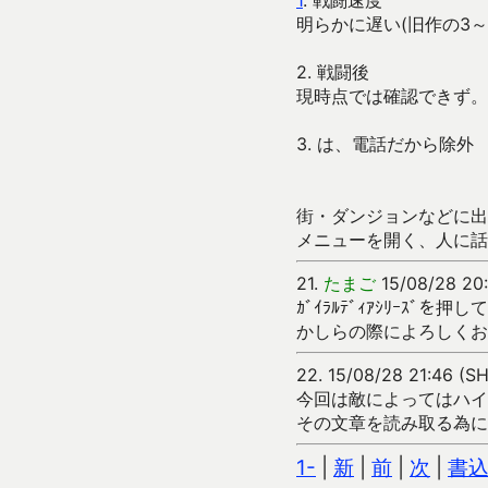
1
. 戦闘速度
明らかに遅い(旧作の3～
2. 戦闘後
現時点では確認できず。
3. は、電話だから除外
街・ダンジョンなどに出
メニューを開く、人に話
21.
たまご
15/08/28 20:
ｶﾞｲﾗﾙﾃﾞｨｱｼﾘｰ
かしらの際によろしくお
22.
15/08/28 21:46 (SH
今回は敵によってはハイ
その文章を読み取る為に
1-
|
新
|
前
|
次
|
書