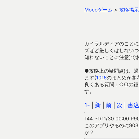
Mocoゲーム
>
攻略掲示
ガイラルディアのことに
ズほど厳しくはしないつ
知れないことに注意)で
●攻略上の疑問点は、過
ます(
1016
のまとめが参
良くある質問：○○の鎧
す。
1-
|
新
|
前
|
次
|
書
144.
-1/11/30 00:00 P9
このアプリやるのに90
か？