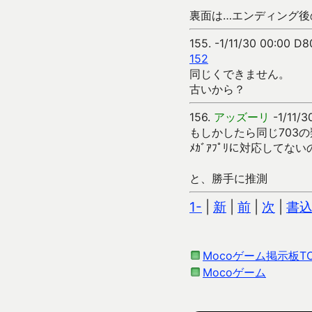
裏面は…エンディング後
155.
-1/11/30 00:00 D
152
同じくできません。
古いから？
156.
アッズーリ
-1/11/3
もしかしたら同じ703
ﾒｶﾞｱﾌﾟﾘに対応して
と、勝手に推測
1-
|
新
|
前
|
次
|
書
Mocoゲーム掲示板T
Mocoゲーム