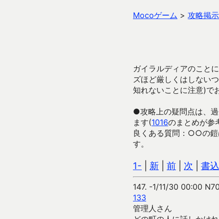
Mocoゲーム
>
攻略掲示
ガイラルディアのことに
ズほど厳しくはしないつ
知れないことに注意)で
●攻略上の疑問点は、過
ます(
1016
のまとめが参
良くある質問：○○の鎧
す。
1-
|
新
|
前
|
次
|
書
147.
-1/11/30 00:00 N7
133
管理人さん