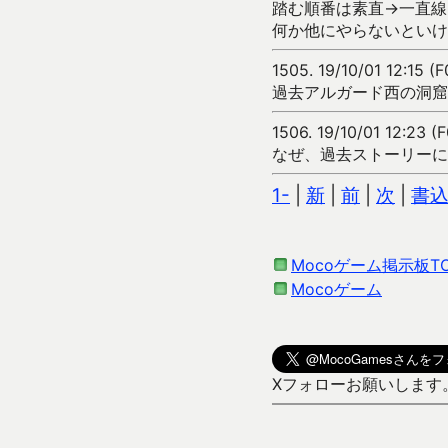
踏む順番は素直→一直線
何か他にやらないといけ
1505.
19/10/01 12:15 
過去アルガード西の洞窟
1506.
19/10/01 12:23 
なぜ、過去ストーリーに
1-
|
新
|
前
|
次
|
書
Mocoゲーム掲示板T
Mocoゲーム
Xフォローお願いします