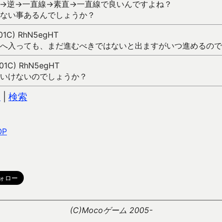
→逆→一直線→素直→一直線で良いんですよね？
ない事あるんでしょうか？
(F01C) RhN5egHT
へ入っても、まだ進むべきではないと出ますがいつ進めるので
(F01C) RhN5egHT
いけないのでしょうか？
込
|
検索
OP
。
(C)Mocoゲーム 2005-