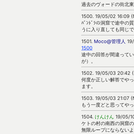
過去のヴォードの街北東
1500.
19/05/02 16:09 
ﾊﾞﾝﾄﾞﾗの洞窟で途
うに入り直しても同じで
1501.
Moco@管理人
19/
1500
途中の回答が間違ってい
が）。
1502.
19/05/03 20:42 
何度か正しい解答でやっ
ます。
1503.
19/05/03 21:07 
もう一度どと思ってやっ
1504.
けんけん
19/05/1
ケトの村の南西の洞窟の
無限ループにならないよ