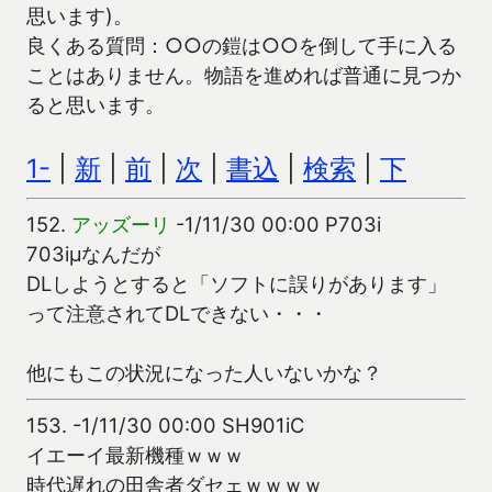
思います)。
良くある質問：○○の鎧は○○を倒して手に入る
ことはありません。物語を進めれば普通に見つか
ると思います。
1-
|
新
|
前
|
次
|
書込
|
検索
|
下
152.
アッズーリ
-1/11/30 00:00 P703i
703iμなんだが
DLしようとすると「ソフトに誤りがあります」
って注意されてDLできない・・・
他にもこの状況になった人いないかな？
153.
-1/11/30 00:00 SH901iC
イエーイ最新機種ｗｗｗ
時代遅れの田舎者ダセェｗｗｗｗ