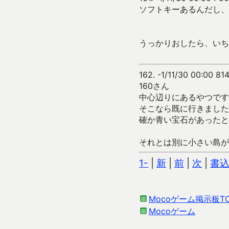
ソフトキーあるんだし、
うっかりおしたら、いち
162.
-1/11/30 00:00 81
160さん
中心辺りにあるやつです
そこなら既に行きました
確か青い宝石があったと
それとは別に小さい島が
1-
|
新
|
前
|
次
|
書
Mocoゲーム掲示板T
Mocoゲーム