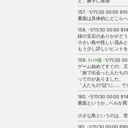
と、勝手に推測
157.
-1/11/30 00:00 91
裏面は具体的にどこらへ
158.
-1/11/30 00:00 81
緑の宝石のありかがどう
小さい島や怪しい茂みと
もう少し詳しいヒントを
159.
ﾁｪｼｬ猫
-1/11/30 00
ゲーム始めてすぐの、王
「旅で出会った人たちの
ってのがありました。
「人たちの"話"に…」で
160.
-1/11/30 00:00 81
裏面というか…ベルが異
小さな島というのは、世
161.
-1/11/30 00:00 P90