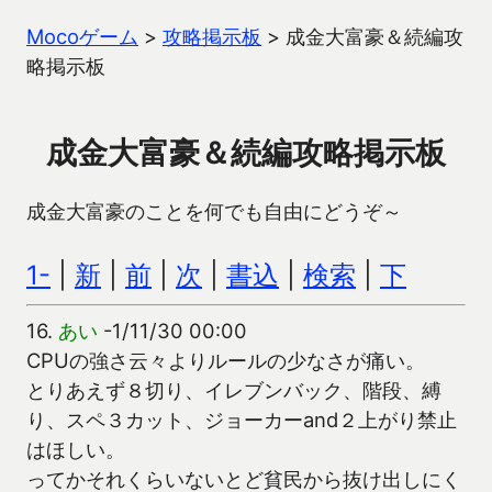
Mocoゲーム
>
攻略掲示板
>
成金大富豪＆続編攻
略掲示板
成金大富豪＆続編攻略掲示板
成金大富豪のことを何でも自由にどうぞ～
1-
|
新
|
前
|
次
|
書込
|
検索
|
下
16.
あい
-1/11/30 00:00
CPUの強さ云々よりルールの少なさが痛い。
とりあえず８切り、イレブンバック、階段、縛
り、スペ３カット、ジョーカーand２上がり禁止
はほしい。
ってかそれくらいないとど貧民から抜け出しにく