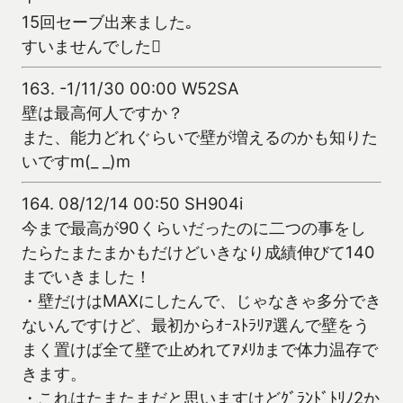
15回セーブ出来ました｡
すいませんでした
163.
-1/11/30 00:00 W52SA
壁は最高何人ですか？
また、能力どれぐらいで壁が増えるのかも知りた
いですm(_ _)m
164.
08/12/14 00:50 SH904i
今まで最高が90くらいだったのに二つの事をし
たらたまたまかもだけどいきなり成績伸びて140
までいきました！
・壁だけはMAXにしたんで、じゃなきゃ多分でき
ないんですけど、最初からｵｰｽﾄﾗﾘｱ選んで壁をう
まく置けば全て壁で止めれてｱﾒﾘｶまで体力温存で
きます。
・これはたまたまだと思いますけどｸﾞﾗﾝﾄﾞﾄﾘﾉ2か