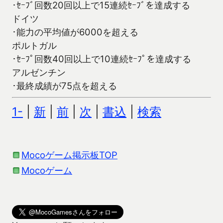
･ｾｰﾌﾞ回数20回以上で15連続ｾｰﾌﾞを達成する
ドイツ
･能力の平均値が6000を超える
ポルトガル
･ｾｰﾌﾟ回数40回以上で10連続ｾｰﾌﾟを達成する
アルゼンチン
･最終成績が75点を超える
1-
|
新
|
前
|
次
|
書込
|
検索
Mocoゲーム掲示板TOP
Mocoゲーム