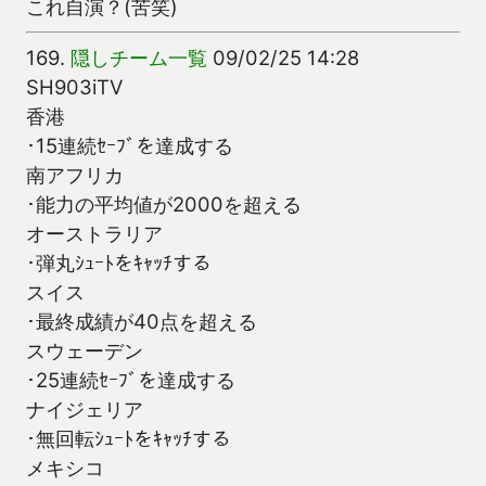
これ自演？(苦笑)
169.
隠しチーム一覧
09/02/25 14:28
SH903iTV
香港
･15連続ｾｰﾌﾞを達成する
南アフリカ
･能力の平均値が2000を超える
オーストラリア
･弾丸ｼｭｰﾄをｷｬｯﾁする
スイス
･最終成績が40点を超える
スウェーデン
･25連続ｾｰﾌﾞを達成する
ナイジェリア
･無回転ｼｭｰﾄをｷｬｯﾁする
メキシコ