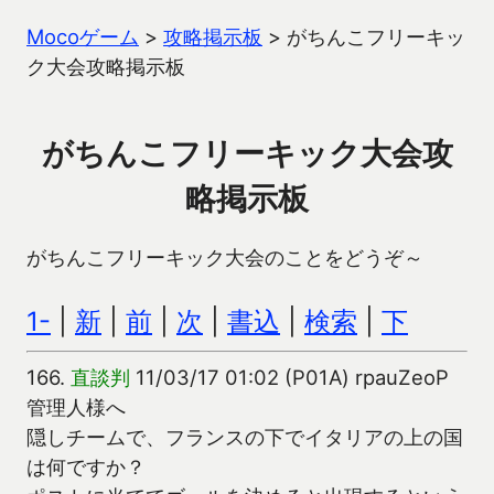
Mocoゲーム
>
攻略掲示板
>
がちんこフリーキッ
ク大会攻略掲示板
がちんこフリーキック大会攻
略掲示板
がちんこフリーキック大会のことをどうぞ～
1-
|
新
|
前
|
次
|
書込
|
検索
|
下
166.
直談判
11/03/17 01:02 (P01A) rpauZeoP
管理人様へ
隠しチームで、フランスの下でイタリアの上の国
は何ですか？